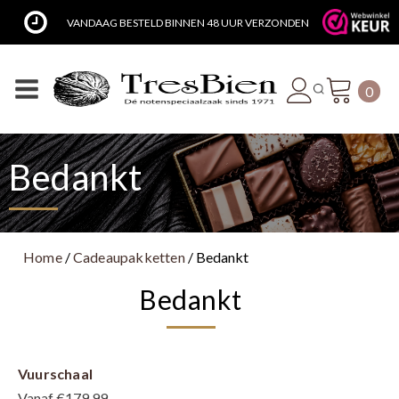
VANDAAG BESTELD BINNEN 48 UUR VERZONDEN
0
Bedankt
Home
/
Cadeaupakketten
/ Bedankt
Bedankt
Vuurschaal
Vanaf €179,99