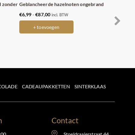
d zonder
Geblancheerde hazelnoten ongebrand
Walnoten US
Prijsklasse:
€
6,99
-
€
87,00
€
4,50
-
€
56,2
incl. BTW
€6,99
+ toevoegen
+ toev
tot
€87,00
COLADE
CADEAUPAKKETTEN
SINTERKLAAS
n
Contact
:00
Stoeldraaierstraat 44