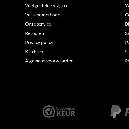
Veel gestelde vragen
W
Verzendmethode
C
Onze service
B
Retouren
S
Privacy policy
P
Klachten
S
Algemene voorwaarden
Re
< id="" class="" >