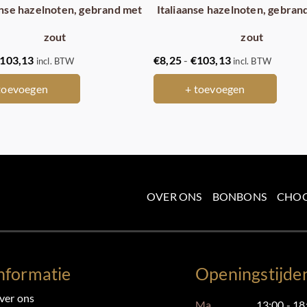
anse hazelnoten, gebrand met
Italiaanse hazelnoten, gebran
zout
zout
Prijsklasse:
Prijsklasse:
103,13
€
8,25
-
€
103,13
incl. BTW
incl. BTW
€8,25
€8,25
toevoegen
+ toevoegen
tot
tot
€103,13
€103,13
OVER ONS
BONBONS
CHO
nformatie
Openingstijde
ver ons
Ma.
13:00 - 18