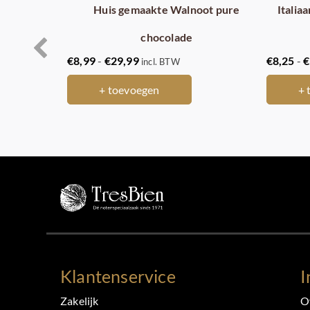
Huis gemaakte Walnoot pure
Italia
chocolade
Prijsklasse:
€
8,99
-
€
29,99
€
8,25
-
€
incl. BTW
€8,99
+ toevoegen
+ 
tot
€29,99
Klantenservice
I
Zakelijk
O