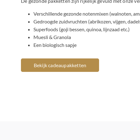
De gezonde pakketten zijn rijkelijk gevuld met onze v
Verschillende gezonde notenmixen (walnoten, am
Gedroogde zuidvruchten (abrikozen, vijgen, dadels
Superfoods (goji bessen, quinoa, lijnzaad etc.)
Muesli & Granola
Een biologisch sapje
Bekijk cadeaupakketten