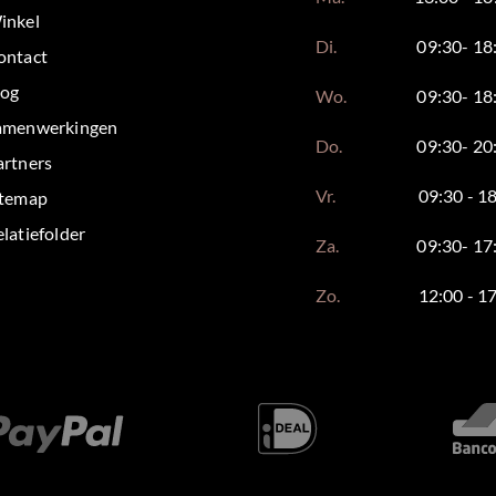
inkel
Di.
09:30- 18
ontact
log
Wo.
09:30- 18
amenwerkingen
Do.
09:30- 20
artners
Vr.
09:30 - 1
itemap
latiefolder
Za.
09:30- 17
Zo.
12:00 - 1