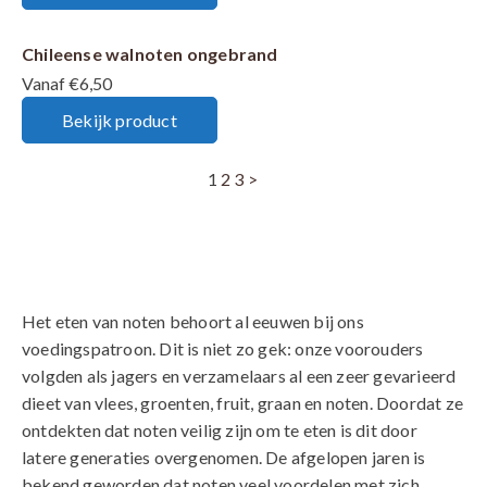
Chileense walnoten ongebrand
Vanaf €6,50
Bekijk product
1
2
3
>
Het eten van noten behoort al eeuwen bij ons
voedingspatroon. Dit is niet zo gek: onze voorouders
volgden als jagers en verzamelaars al een zeer gevarieerd
dieet van vlees, groenten, fruit, graan en noten. Doordat ze
ontdekten dat noten veilig zijn om te eten is dit door
latere generaties overgenomen. De afgelopen jaren is
bekend geworden dat noten veel voordelen met zich