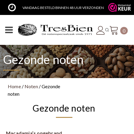
N 48 UUR VERZONDEN
LUXE CADEAU VERPAKKING
0
Gezonde noten
Home
/
Noten
/ Gezonde
noten
Gezonde noten
Macadamia’s ongebrand