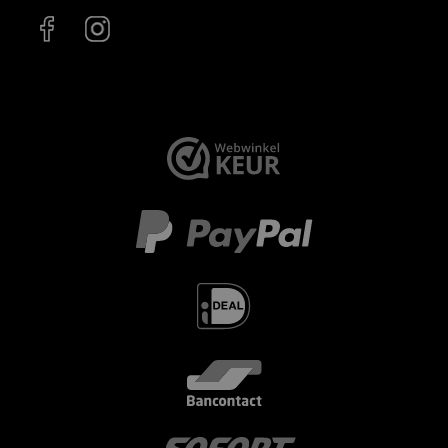
< id="" class="" >