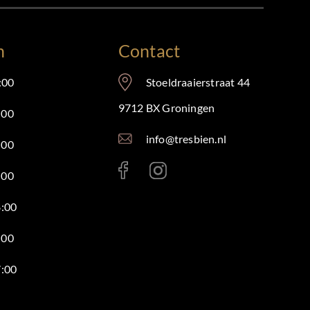
n
Contact
:00
Stoeldraaierstraat 44
9712 BX Groningen
:00
info@tresbien.nl
:00
:00
8:00
:00
7:00