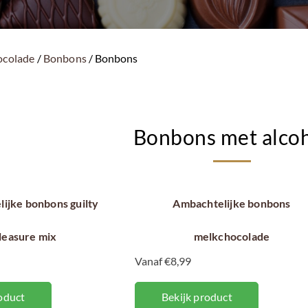
ocolade
/
Bonbons
/ Bonbons
Bonbons met alco
ijke bonbons guilty
Ambachtelijke bonbons
leasure mix
melkchocolade
Vanaf €8,99
oduct
Bekijk product