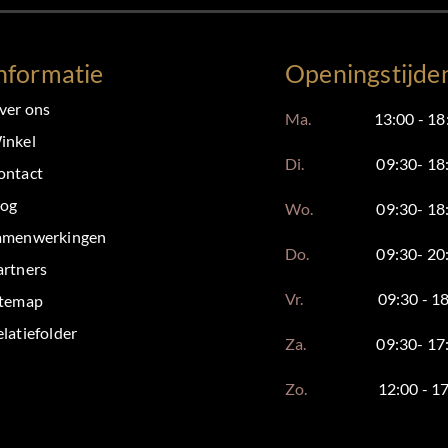
nformatie
Openingstijde
ver ons
Ma.
13:00 - 18
inkel
Di.
09:30- 18
ontact
log
Wo.
09:30- 18
amenwerkingen
Do.
09:30- 20
artners
Vr.
09:30 - 1
itemap
latiefolder
Za.
09:30- 17
Zo.
12:00 - 1