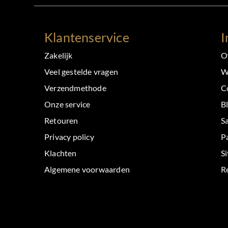
Klantenservice
I
Zakelijk
O
Veel gestelde vragen
W
Verzendmethode
C
Onze service
B
Retouren
S
Privacy policy
P
Klachten
S
Algemene voorwaarden
Re