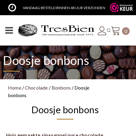
VANDAAG BESTELD BINNEN 48 UUR VERZONDEN
0
Doosje bonbons
Home
/
Chocolade
/
Bonbons
/ Doosje
bonbons
Doosje bonbons
Huis gemaakte sinasappel pure chocolade