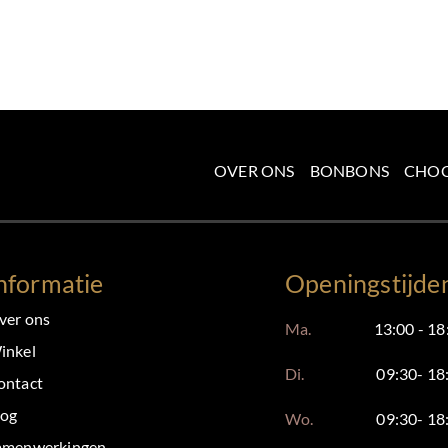
OVER ONS
BONBONS
CHO
nformatie
Openingstijde
ver ons
Ma.
13:00 - 18
inkel
Di.
09:30- 18
ontact
log
Wo.
09:30- 18
amenwerkingen