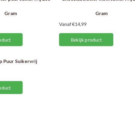
Gram
Gram
Vanaf €14,99
oduct
Bekijk product
 Puur Suikervrij
oduct