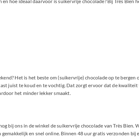
n en hoe ideaal daarvoor is suikervrije chocolade? Bij Très Bien 
 bekend? Het is het beste om (suikervrije) chocolade op te berge
lkast juist te koud en te vochtig. Dat zorgt ervoor dat de kwalite
ardoor het minder lekker smaakt.
g bij ons in de winkel de suikervrije chocolade van Très Bien. Wi
gemakkelijk en snel online. Binnen 48 uur gratis verzonden bij e