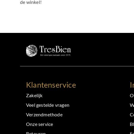
de winkel!
Klantenservice
I
Zakelijk
O
Veel gestelde vragen
W
Verzendmethode
C
Onze service
B
Retouren
S