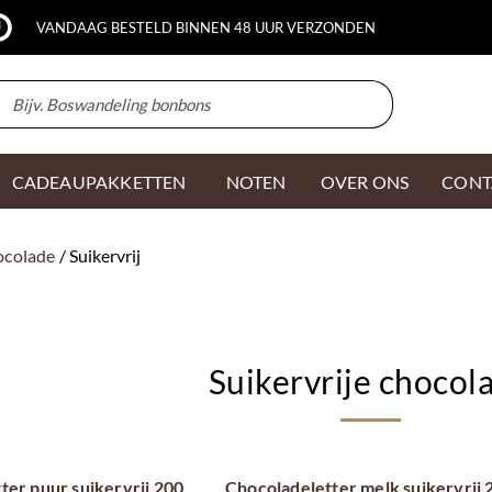
VANDAAG BESTELD BINNEN 48 UUR VERZONDEN
CADEAUPAKKETTEN
NOTEN
OVER ONS
CONT
ocolade
/ Suikervrij
Suikervrije chocol
ter puur suikervrij 200
Chocoladeletter melk suikervrij 