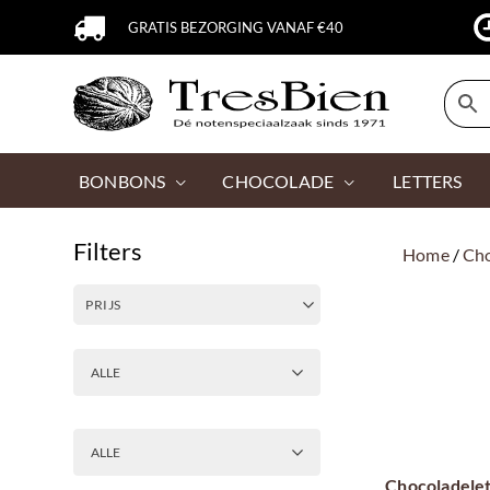
GRATIS BEZORGING VANAF €40
BONBONS
CHOCOLADE
LETTERS
Filters
Home
/
Ch
PRIJS
ALLE
ALLE
Chocoladelet