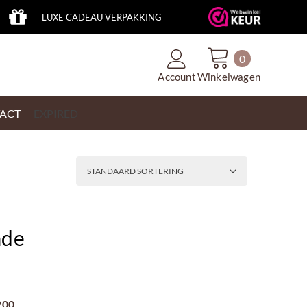
LUXE CADEAU VERPAKKING
0
Account
Winkelwagen
ACT
EXPIRED
SORTEER
STANDAARD SORTERING
ade
200