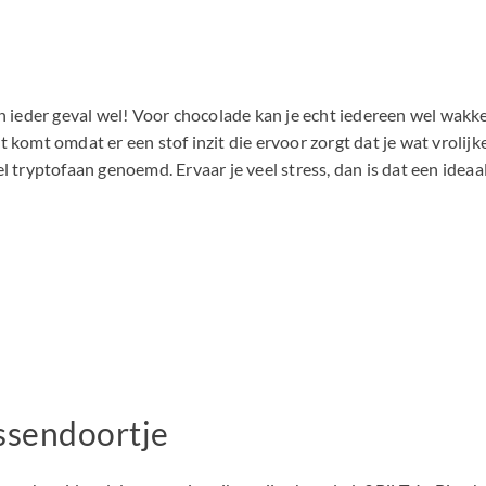
 in ieder geval wel! Voor chocolade kan je echt iedereen wel wa
it komt omdat er een stof inzit die ervoor zorgt dat je wat vrolijk
el tryptofaan genoemd. Ervaar je veel stress, dan is dat een id
ussendoortje