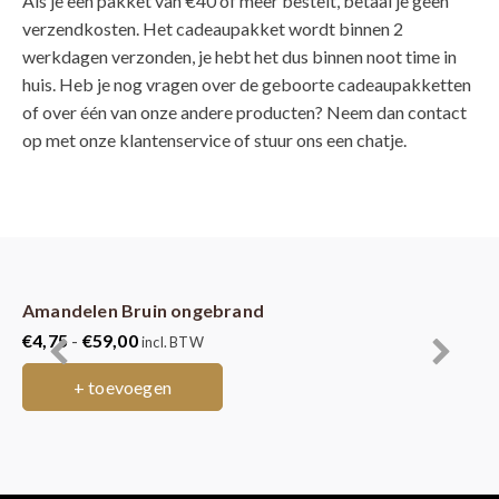
Als je een pakket van €40 of meer bestelt, betaal je geen
verzendkosten. Het cadeaupakket wordt binnen 2
werkdagen verzonden, je hebt het dus binnen noot time in
huis. Heb je nog vragen over de geboorte cadeaupakketten
of over één van onze andere producten? Neem dan contact
op met onze klantenservice of stuur ons een chatje.
Amandelen Bruin ongebrand
Am
Prijsklasse:
€
4,75
-
€
59,00
€
4
incl. BTW
€4,75
+ toevoegen
tot
€59,00