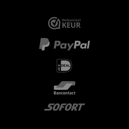
< id="" class="" >