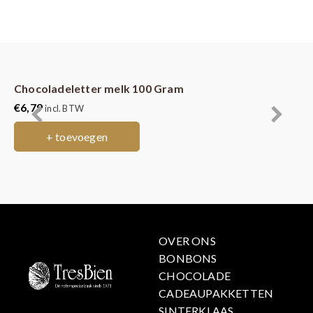
Chocoladeletter melk 100 Gram
Ch
€
6,79
€
6
incl. BTW
+ toevoegen
OVER ONS
BONBONS
CHOCOLADE
CADEAUPAKKETTEN
SINTERKLAAS