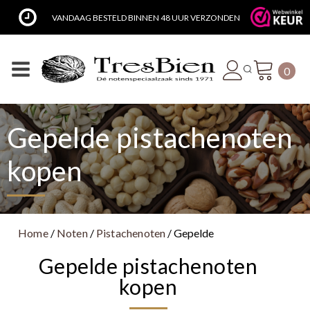
VANDAAG BESTELD BINNEN 48 UUR VERZONDEN
0
Gepelde pistachenoten
kopen
Home
/
Noten
/
Pistachenoten
/ Gepelde
Gepelde pistachenoten
kopen