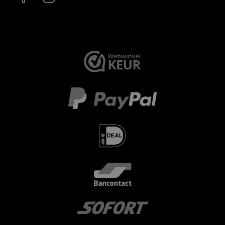
< id="" class="" >