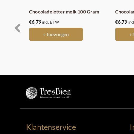
Chocoladeletter melk 100 Gram
Chocolad
€
6,79
€
6,79
incl. BTW
inc
+ toevoegen
+ 
Klantenservice
I