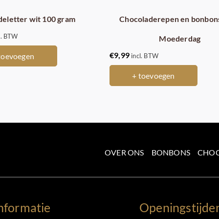
eletter wit 100 gram
Chocoladerepen en bonbon
l. BTW
Moederdag
€
9,99
toevoegen
incl. BTW
+ toevoegen
OVER ONS
BONBONS
CHO
nformatie
Openingstijde