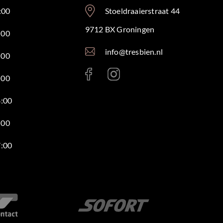
:00
Stoeldraaierstraat 44
9712 BX Groningen
:00
info@tresbien.nl
:00
:00
8:00
:00
7:00