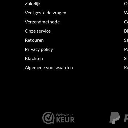
Zakelijk
O
Veel gestelde vragen
W
Verzendmethode
C
Onze service
B
Retouren
S
Privacy policy
P
Klachten
S
Algemene voorwaarden
Re
< id="" class="" >