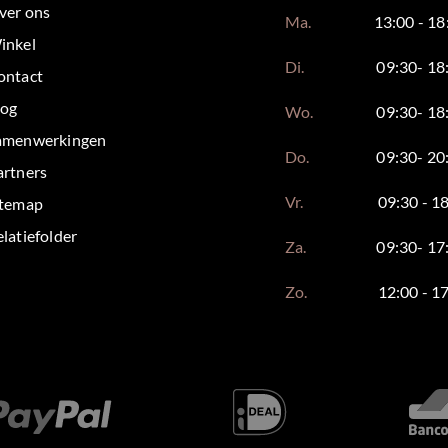
ver ons
Ma.
13:00 - 18
inkel
Di.
09:30- 18
ontact
log
Wo.
09:30- 18
amenwerkingen
Do.
09:30- 20
artners
Vr.
09:30 - 1
itemap
latiefolder
Za.
09:30- 17
Zo.
12:00 - 1