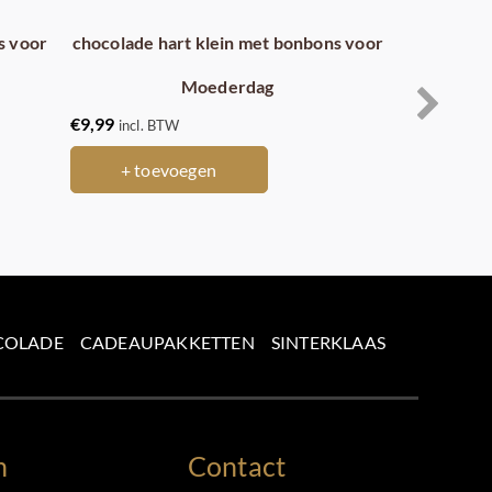
s voor
chocolade hart klein met bonbons voor
chocolade ha
Moederdag
€
9,99
€
13,99
incl. BTW
incl. B
+ toevoegen
+ toev
COLADE
CADEAUPAKKETTEN
SINTERKLAAS
n
Contact