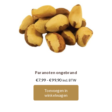
Dit
product
heeft
meerdere
Paranoten ongebrand
variaties.
Deze
Prijsklasse:
€
7,99
-
€
99,90
incl. BTW
optie
€7,99
Toevoegen in
kan
tot
winkelwagen
gekozen
€99,90
worden
op