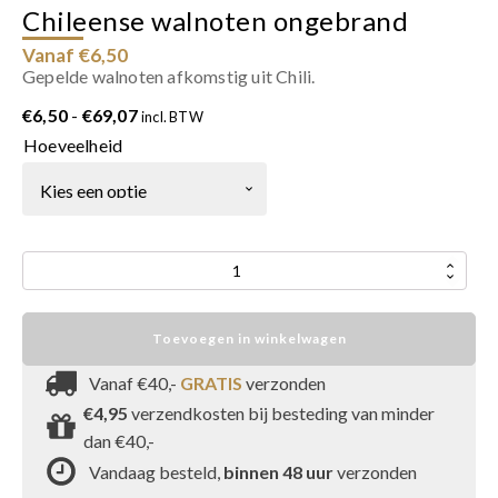
Chileense walnoten ongebrand
Vanaf €6,50
Gepelde walnoten afkomstig uit Chili.
Prijsklasse:
€
6,50
-
€
69,07
incl. BTW
€6,50
Hoeveelheid
tot
€69,07
Chileense
walnoten
ongebrand
Toevoegen in winkelwagen
aantal
Vanaf €40,-
GRATIS
verzonden
€4,95
verzendkosten bij besteding van minder
dan €40,-
Vandaag besteld,
binnen 48 uur
verzonden