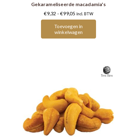
Gekarameliseerde macadamia's
variaties.
Deze
Prijsklasse:
€
9,32
-
€
99,05
incl. BTW
optie
€9,32
Toevoegen in
kan
tot
winkelwagen
gekozen
€99,05
worden
op
de
productpagina
Dit