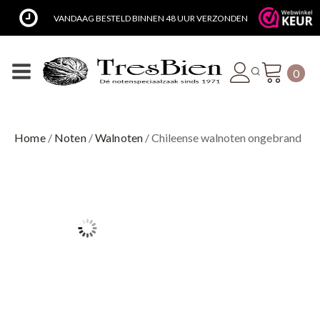
VANDAAG BESTELD BINNEN 48 UUR VERZONDEN
0
Home
/
Noten
/
Walnoten
/ Chileense walnoten ongebrand