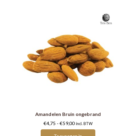
de
productpagina
Dit
product
heeft
meerdere
Amandelen Bruin ongebrand
variaties.
Deze
Prijsklasse:
€
4,75
-
€
59,00
incl. BTW
optie
€4,75
Toevoegen in