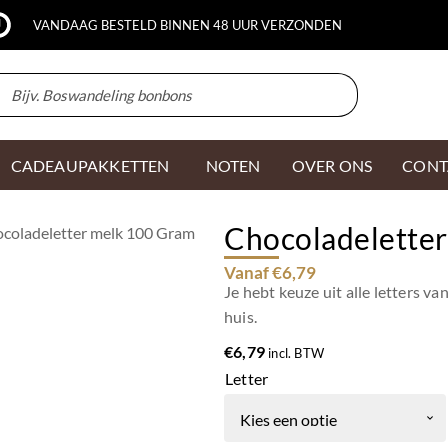
VANDAAG BESTELD BINNEN 48 UUR VERZONDEN
CADEAUPAKKETTEN
NOTEN
OVER ONS
CONT
Chocoladelette
ocoladeletter melk 100 Gram
Vanaf €6,79
Je hebt keuze uit alle letters va
huis.
€
6,79
incl. BTW
Letter