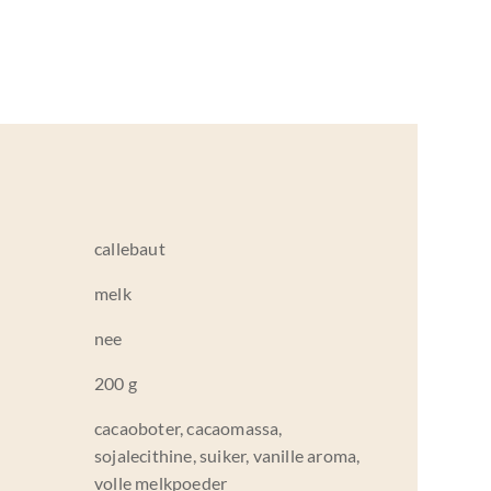
callebaut
melk
nee
200 g
cacaoboter, cacaomassa,
sojalecithine, suiker, vanille aroma,
volle melkpoeder