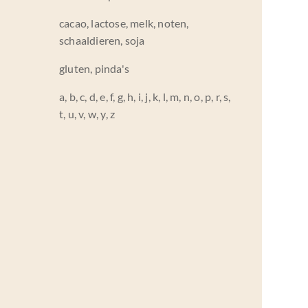
cacao, lactose, melk, noten,
schaaldieren, soja
gluten, pinda's
a, b, c, d, e, f, g, h, i, j, k, l, m, n, o, p, r, s,
t, u, v, w, y, z