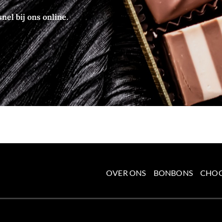
nel bij ons online.
OVER ONS
BONBONS
CHO