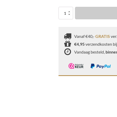
Chocoladeletter
melk
100
Gram
aantal
Vanaf €40,-
GRATIS
ver
€4,95
verzendkosten bij
Vandaag besteld,
binne