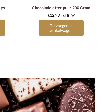
meerdere
eys
Chocoladeletter puur 200 Gram
variaties.
€
12,99
incl. BTW
Deze
optie
Toevoegen in
kan
winkelwagen
gekozen
worden
op
de
productpagina