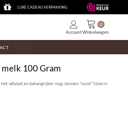
LUXE CADEAU VERPAKKING
0
Account
Winkelwagen
ACT
EXPIRED
r melk 100 Gram
n het alfabet en belangrijker nog: binnen "noot" time in