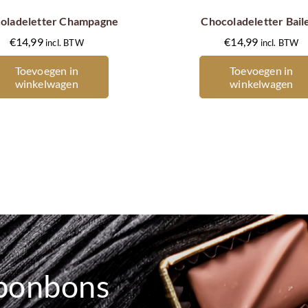
oladeletter Champagne
Chocoladeletter Bail
€
14,99
€
14,99
incl. BTW
incl. BTW
Toevoegen in
Toevoegen in
winkelwagen
winkelwagen
bonbons