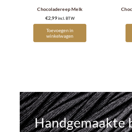
Chocoladereep Melk
Choc
€
2,99
incl. BTW
Toevoegen in
winkelwagen
Handgemaakte 