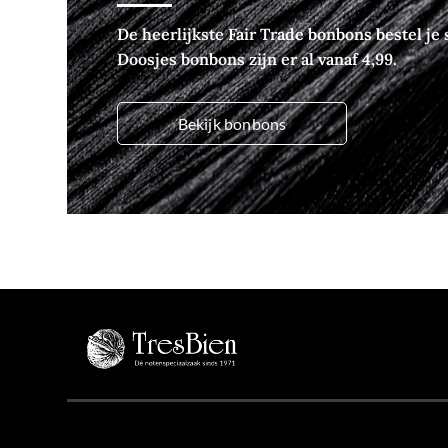
De heerlijkste Fair Trade bonbons bestel je s
Doosjes bonbons zijn er al vanaf 4,99.
Bekijk bonbons