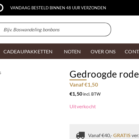
VANDAAG BESTELD BINNEN 48 UUR VERZONDEN
CADEAUPAKKETTEN
NOTEN
OVER ONS
CONT
Gedroogde rode
s
Vanaf €1,50
€
1,50
incl. BTW
Uitverkocht
Vanaf €40,-
GRATIS
ver