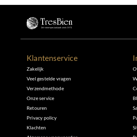
Klantenservice
I
Zakelijk
O
Veel gestelde vragen
W
Verzendmethode
C
Onze service
B
Retouren
S
Privacy policy
P
Klachten
S