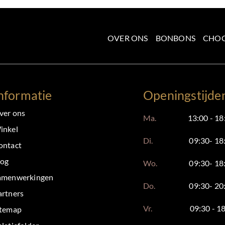
OVER ONS
BONBONS
CHO
nformatie
Openingstijde
ver ons
Ma.
13:00 - 18
inkel
Di.
09:30- 18
ontact
log
Wo.
09:30- 18
amenwerkingen
Do.
09:30- 20
artners
Vr.
09:30 - 1
itemap