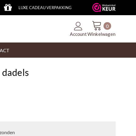
LUXE CADEAU VERPAKKING
0
Account
Winkelwagen
ACT
 dadels
zonden