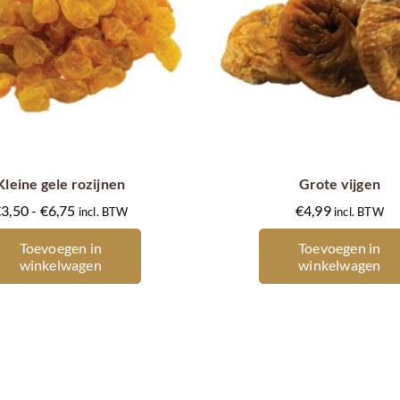
Dit
product
heeft
meerdere
Kleine gele rozijnen
Grote vijgen
variaties.
Prijsklasse:
€
3,50
-
€
6,75
€
4,99
incl. BTW
incl. BTW
Deze
€3,50
optie
Toevoegen in
Toevoegen in
tot
kan
winkelwagen
winkelwagen
€6,75
gekozen
worden
op
de
productpagina