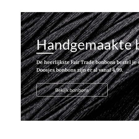
Handgemaakte 
De heerlijkste Fair Trade bonbons bestel je s
Doosjes bonbons zijn er al vanaf 4,99.
Bekijk bonbons