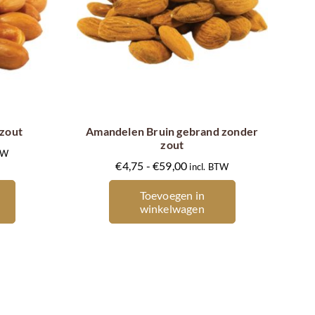
Dit
product
heeft
meerdere
 zout
Amandelen Bruin gebrand zonder
zout
variaties.
asse:
BTW
Prijsklasse:
Deze
€
4,75
-
€
59,00
incl. BTW
€4,75
optie
Toevoegen in
tot
kan
5
winkelwagen
€59,00
gekozen
worden
op
de
agina
productpagina