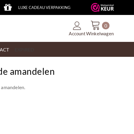
LUXE CADEAU VERPAKKING
0
Account
Winkelwagen
ACT
EXPIRED
de amandelen
e amandelen.