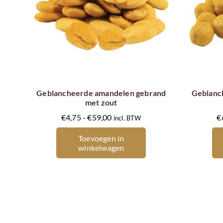
Dit
product
heeft
meerdere
Geblancheerde amandelen gebrand
Geblanc
met zout
variaties.
Prijsklasse:
Deze
€
4,75
-
€
59,00
€
incl. BTW
€4,75
optie
Toevoegen in
tot
kan
winkelwagen
€59,00
gekozen
worden
op
de
productpagina