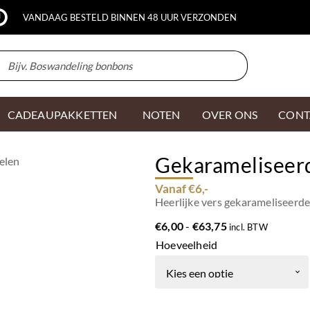
VANDAAG BESTELD BINNEN 48 UUR VERZONDEN
CADEAUPAKKETTEN
NOTEN
OVER ONS
CONT
Gekarameliseer
elen
Vanaf €6,-
Heerlijke vers gekarameliseerd
Prijsklasse:
€
6,00
-
€
63,75
incl. BTW
€6,00
Hoeveelheid
tot
€63,75