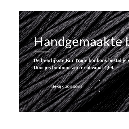
Handgemaakte 
De heerlijkste Fair Trade bonbons bestel je s
Doosjes bonbons zijn er al vanaf 4,99.
Bekijk bonbons