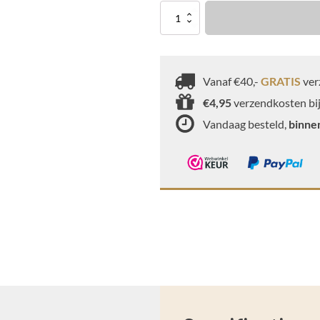
Gekarameliseerde
amandelen
aantal
Vanaf €40,-
GRATIS
ver
€4,95
verzendkosten bij
Vandaag besteld,
binne