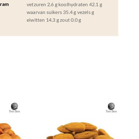
Gram
vetzuren 2.6 g koolhydraten 42.1 g
waarvan suikers 35.4 g vezels g
eiwitten 14.3 g zout 0.0 g