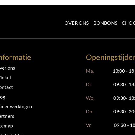
OVER ONS
BONBONS
CHO
nformatie
Openingstijde
ver ons
Ma.
13:00 - 18
inkel
Di.
09:30- 18
ontact
log
Wo.
09:30- 18
amenwerkingen
Do.
09:30- 20
artners
Vr.
09:30 - 1
itemap