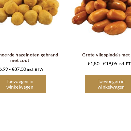
Dit
Dit
product
product
heeft
heeft
meerdere
meerdere
heerde hazelnoten gebrand
Grote vliespinda's met
met zout
variaties.
variaties.
Prijskl
€
1,80
-
€
19,05
incl. 
Prijsklasse:
Deze
Deze
6,99
-
€
87,00
incl. BTW
€1,80
€6,99
optie
optie
tot
Toevoegen in
Toevoegen in
tot
kan
kan
€19,0
winkelwagen
winkelwagen
€87,00
gekozen
gekozen
worden
worden
op
op
de
de
productpagina
productp