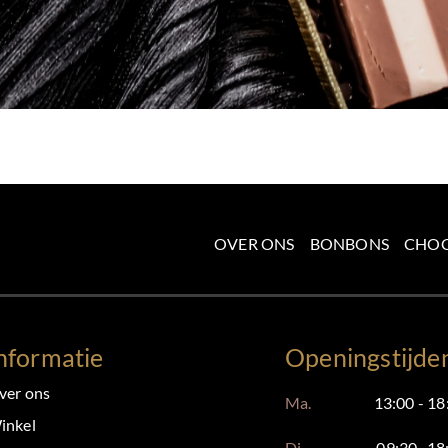
OVER ONS
BONBONS
CHO
nformatie
Openingstijde
ver ons
Ma.
13:00 - 18
inkel
Di.
09:30- 18