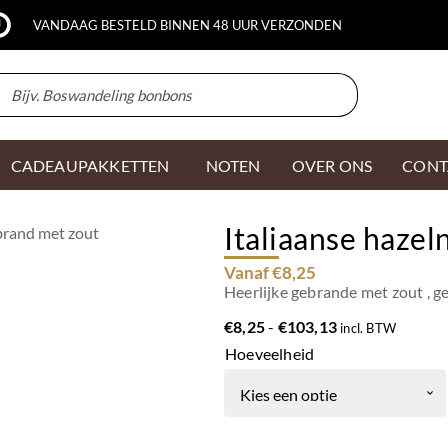
VANDAAG BESTELD BINNEN 48 UUR VERZONDEN
CADEAUPAKKETTEN
NOTEN
OVER ONS
CONT
Italiaanse hazel
ebrand met zout
Vanaf €8,25
Heerlijke gebrande met zout , g
Prijsklasse:
€
8,25
-
€
103,13
incl. BTW
€8,25
Hoeveelheid
tot
€103,13