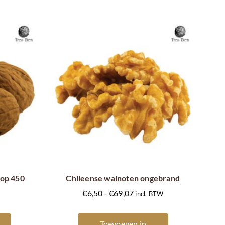
Dit
product
heeft
meerdere
dop 450
Chileense walnoten ongebrand
variaties.
Prijsklasse:
€
6,50
-
€
69,07
incl. BTW
Deze
€6,50
optie
tot
Toevoegen in