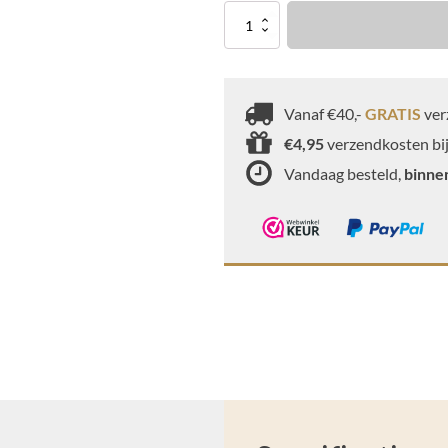
Italiaanse
hazelnoten,
gebrand
met
zout
Vanaf €40,-
GRATIS
ver
aantal
€4,95
verzendkosten bij
Vandaag besteld,
binne