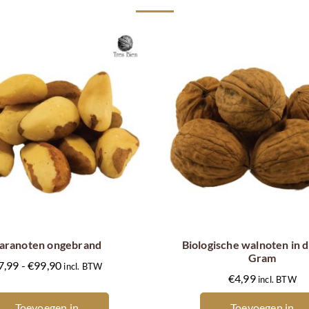
Dit
product
heeft
meerdere
aranoten ongebrand
Biologische walnoten in 
Gram
variaties.
Prijsklasse:
7,99
-
€
99,90
incl. BTW
Deze
€
4,99
incl. BTW
€7,99
optie
tot
Toevoegen in
Toevoegen in