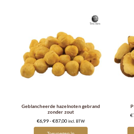
Dit
product
heeft
meerdere
Geblancheerde hazelnoten gebrand
P
zonder zout
variaties.
€
Prijsklasse:
Deze
€
6,99
-
€
87,00
incl. BTW
€6,99
optie
Toevoegen in