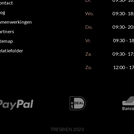
ontact
log
Wo.
09:30- 18
amenwerkingen
Do.
09:30- 20
artners
Vr.
09:30 - 1
itemap
latiefolder
Za.
09:30- 17
Zo.
12:00 - 1
TRESBIEN 2023