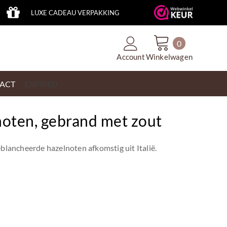
LUXE CADEAU VERPAKKING
0
Account
Winkelwagen
ACT
EXPIRED
noten, gebrand met zout
eblancheerde hazelnoten afkomstig uit Italië.