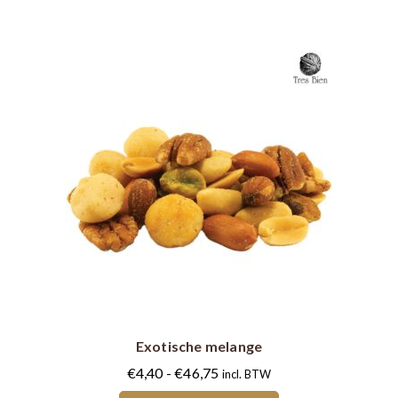
op
de
productpagina
Dit
product
heeft
meerdere
Exotische melange
variaties.
Deze
Prijsklasse:
€
4,40
-
€
46,75
incl. BTW
optie
€4,40