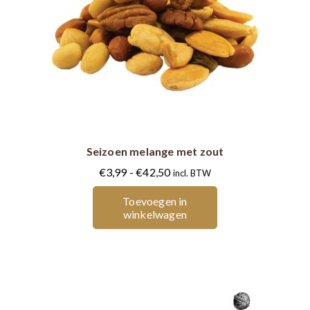
Dit
product
heeft
meerdere
Seizoen melange met zout
variaties.
Deze
Prijsklasse:
€
3,99
-
€
42,50
incl. BTW
optie
€3,99
Toevoegen in
kan
tot
winkelwagen
gekozen
€42,50
worden
op
de
productpagina