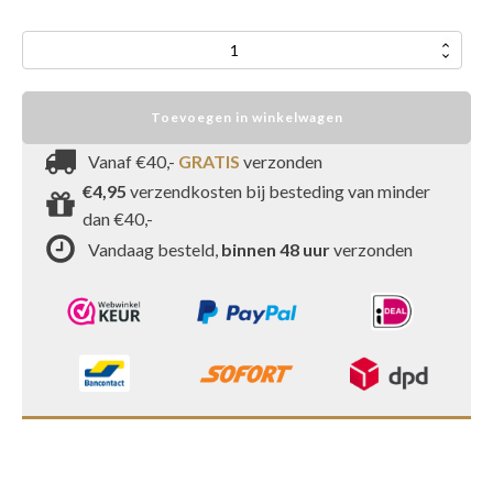
Macadamia
melange
zonder
Toevoegen in winkelwagen
zout
aantal
Vanaf €40,-
GRATIS
verzonden
€4,95
verzendkosten bij besteding van minder
dan €40,-
Vandaag besteld,
binnen 48 uur
verzonden