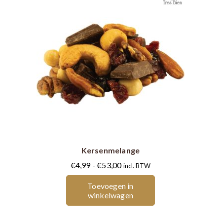
Dit
product
heeft
meerdere
Kersenmelange
variaties.
Deze
Prijsklasse:
€
4,99
-
€
53,00
incl. BTW
optie
€4,99
Toevoegen in
kan
tot
winkelwagen
gekozen
€53,00
worden