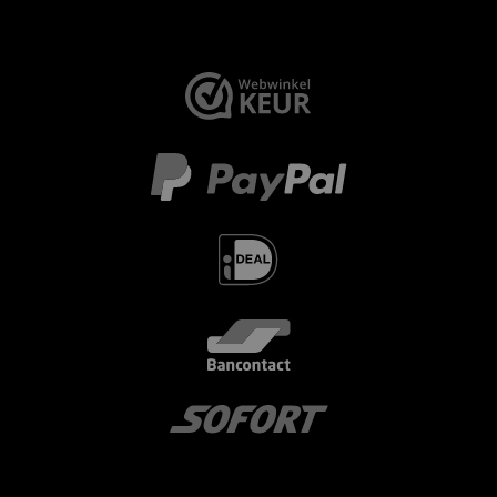
< id="" class="" >