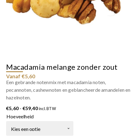
Macadamia melange zonder zout
Vanaf €5,60
Een gebrande notenmix met macadamia noten,
pecannoten, cashewnoten en geblancheerde amandelen en
hazelnoten.
Prijsklasse:
€
5,60
-
€
59,40
incl. BTW
€5,60
Hoeveelheid
tot
€59,40