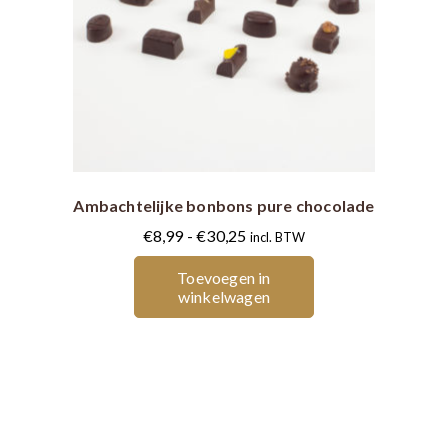
Dit
product
heeft
meerdere
variaties.
Ambachtelijke bonbons pure chocolade
Deze
Prijsklasse:
€
8,99
-
€
30,25
incl. BTW
optie
€8,99
Toevoegen in
kan
tot
winkelwagen
gekozen
€30,25
worden
op
de
productpagina