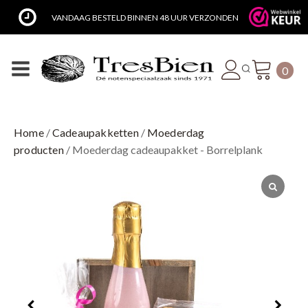
NDAAG BESTELD BINNEN 48 UUR VERZONDEN
LUXE CADEA
0
Home
/
Cadeaupakketten
/
Moederdag
producten
/ Moederdag cadeaupakket - Borrelplank