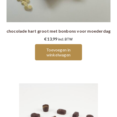
heeft
meerdere
variaties.
Deze
chocolade hart groot met bonbons voor moederdag
optie
kan
€
13,99
incl. BTW
gekozen
Toevoegen in
worden
winkelwagen
op
de
productpagina