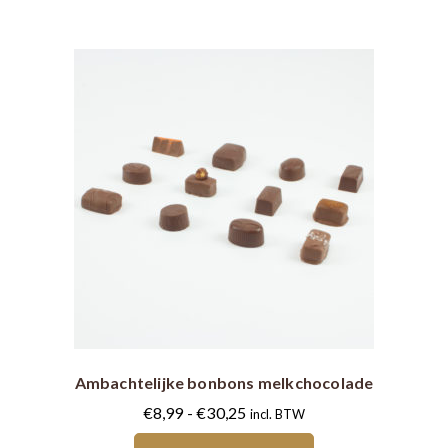
de
productpagina
Dit
product
heeft
meerdere
Ambachtelijke bonbons melkchocolade
variaties.
Deze
Prijsklasse:
€
8,99
-
€
30,25
incl. BTW
optie
€8,99