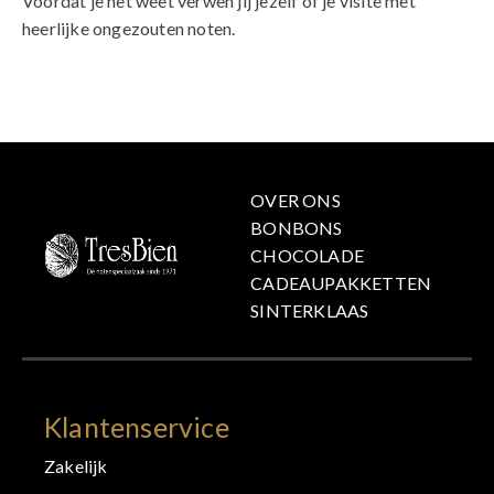
Voordat je het weet verwen jij jezelf of je visite met
heerlijke ongezouten noten.
OVER ONS
BONBONS
CHOCOLADE
CADEAUPAKKETTEN
SINTERKLAAS
Klantenservice
Zakelijk