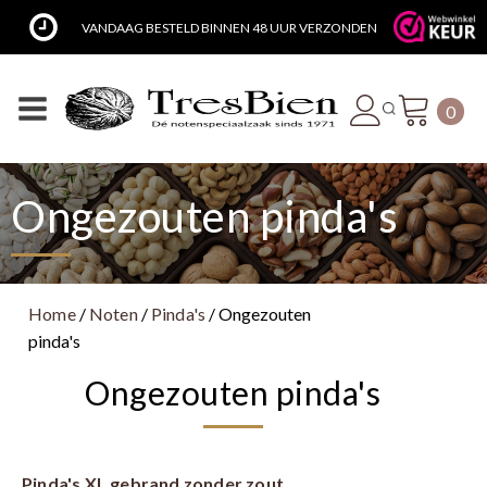
VANDAAG BESTELD BINNEN 48 UUR VERZONDEN
0
Ongezouten pinda's
Home
/
Noten
/
Pinda's
/ Ongezouten
pinda's
Ongezouten pinda's
Pinda's XL gebrand zonder zout