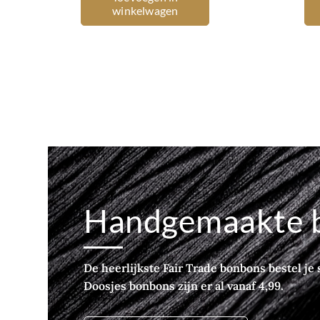
kan
€69,07
winkelwagen
gekozen
worden
op
de
productpagina
Handgemaakte 
De heerlijkste Fair Trade bonbons bestel je s
Doosjes bonbons zijn er al vanaf 4,99.