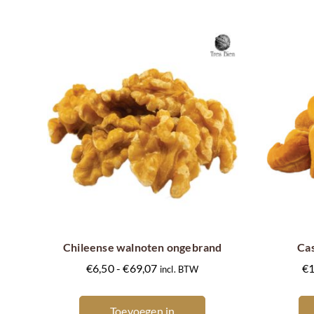
Dit
product
heeft
meerdere
Chileense walnoten ongebrand
Ca
variaties.
Prijsklasse:
€
6,50
-
€
69,07
€
1
incl. BTW
Deze
€6,50
optie
tot
Toevoegen in