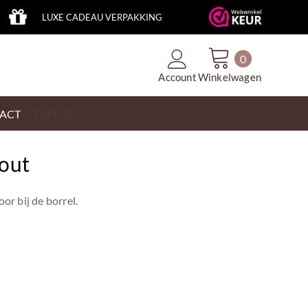
LUXE CADEAU VERPAKKING
0
Account
Winkelwagen
ACT
EXPIRED
zout
oor bij de borrel.