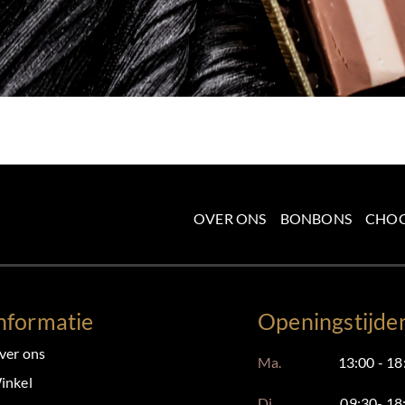
OVER ONS
BONBONS
CHO
nformatie
Openingstijde
ver ons
Ma.
13:00 - 18
inkel
Di.
09:30- 18