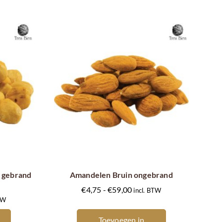
Dit
product
heeft
meerdere
 gebrand
Amandelen Bruin ongebrand
variaties.
Prijsklasse:
€
4,75
-
€
59,00
incl. BTW
asse:
Deze
BTW
€4,75
optie
tot
Toevoegen in