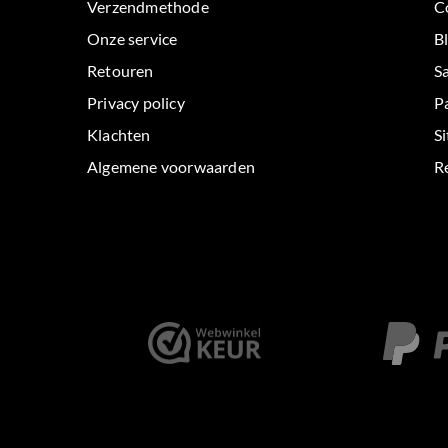
Verzendmethode
C
Onze service
B
Retouren
S
Privacy policy
P
Klachten
S
Algemene voorwaarden
Re
< id="" class="" >