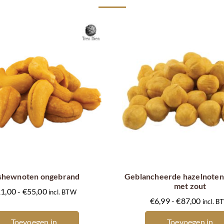
Dit
Dit
product
product
heeft
heeft
meerdere
meerdere
shewnoten ongebrand
Geblancheerde hazelnoten
met zout
variaties.
variaties.
Prijsklasse:
1,00
-
€
55,00
incl. BTW
Prijskl
Deze
Deze
€
6,99
-
€
87,00
incl. 
€11,00
€6,99
optie
optie
tot
Toevoegen in
Toevoegen in