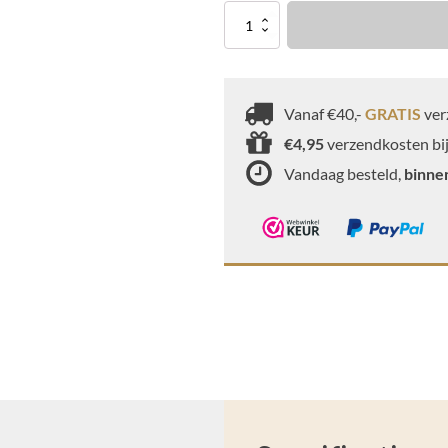
Pinda's
zonder
zout
aantal
Vanaf €40,-
GRATIS
ver
€4,95
verzendkosten bij
Vandaag besteld,
binne