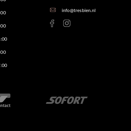
info@tresbien.nl
:00
:00
8:00
:00
7:00