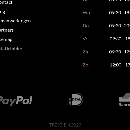
ontact
log
Wo.
09:30- 18
amenwerkingen
Do.
09:30- 20
artners
Vr.
09:30 - 1
itemap
latiefolder
Za.
09:30- 17
Zo.
12:00 - 1
TRESBIEN 2023