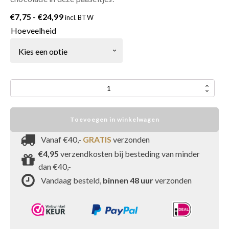
Prijsklasse:
€
7,75
-
€
24,99
incl. BTW
€7,75
Hoeveelheid
tot
€24,99
Advocaat
puur
paaseitjes
Toevoegen in winkelwagen
aantal
Vanaf €40,-
GRATIS
verzonden
€4,95
verzendkosten bij besteding van minder
dan €40,-
Vandaag besteld,
binnen 48 uur
verzonden