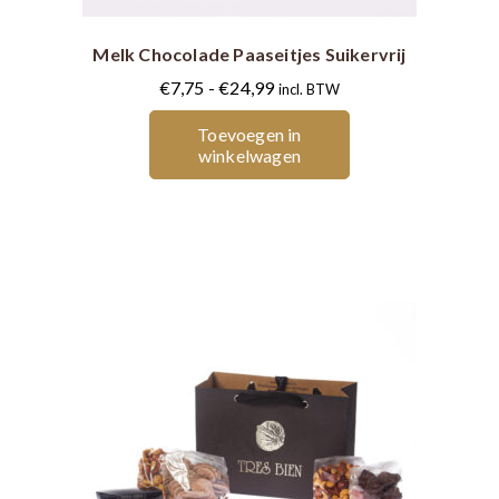
meerdere
Melk Chocolade Paaseitjes Suikervrij
variaties.
Deze
Prijsklasse:
€
7,75
-
€
24,99
incl. BTW
optie
€7,75
Toevoegen in
kan
tot
winkelwagen
gekozen
€24,99
worden
op
de
productpagina