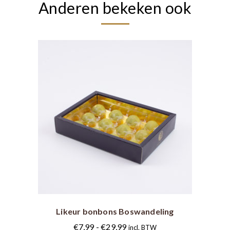
Anderen bekeken ook
Dit
product
heeft
meerdere
Likeur bonbons Boswandeling
variaties.
Deze
Prijsklasse:
€
7,99
-
€
29,99
incl. BTW