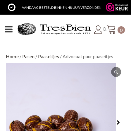
AG BESTELD BINNEN 48 UUR VERZONDEN
LUXE CADEAU V
0
Home
/
Pasen
/
Paaseitjes
/ Advocaat puur paaseitjes