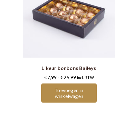
Dit
product
heeft
meerdere
Likeur bonbons Baileys
variaties.
Deze
Prijsklasse:
€
7,99
-
€
29,99
incl. BTW
optie
€7,99
Toevoegen in
kan
tot
winkelwagen
gekozen
€29,99
worden
op
de
productpagina