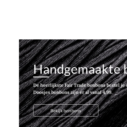
Handgemaakte 
De heerlijkste Fair Trade bonbons bestel je s
Doosjes bonbons zijn er al vanaf 4,99.
Bekijk bonbons