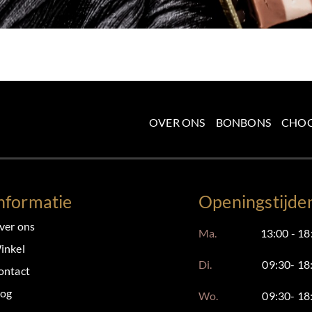
OVER ONS
BONBONS
CHO
nformatie
Openingstijde
ver ons
Ma.
13:00 - 18
inkel
Di.
09:30- 18
ontact
log
Wo.
09:30- 18