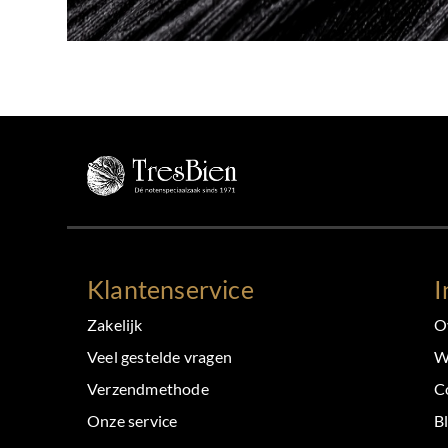
Klantenservice
I
Zakelijk
O
Veel gestelde vragen
W
Verzendmethode
C
Onze service
B