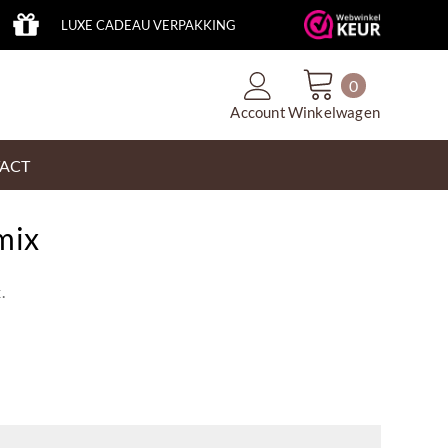
LUXE CADEAU VERPAKKING
0
Account
Winkelwagen
ACT
mix
.