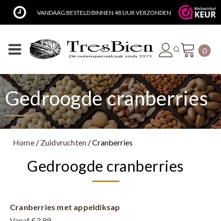
VANDAAG BESTELD BINNEN 48 UUR VERZONDEN
0
Gedroogde cranberries
Home
/
Zuidvruchten
/ Cranberries
Gedroogde cranberries
Cranberries met appeldiksap
Vanaf €3,99