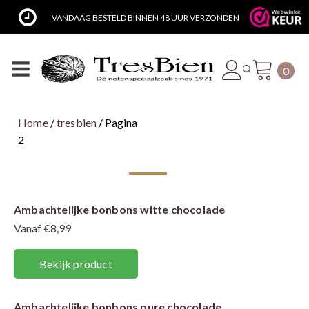
VANDAAG BESTELD BINNEN 48 UUR VERZONDEN
0
Home
/
tresbien
/ Pagina
2
Ambachtelijke bonbons witte chocolade
Vanaf €8,99
Bekijk product
Ambachtelijke bonbons pure chocolade