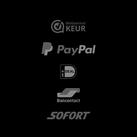
< id="" class="" >