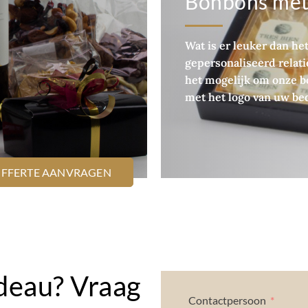
Bonbons met
Wat is er leuker dan he
gepersonaliseerd relati
het mogelijk om onze 
met het logo van uw bed
OFFERTE AANVRAGEN
deau? Vraag
Contactpersoon