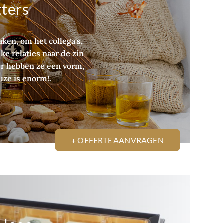
ters
taken, om het collega's,
e relaties naar de zin
er hebben ze een vorm,
euze is enorm!.
+ OFFERTE AANVRAGEN