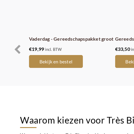
Vaderdag - Gereedschapspakket groot
Gereeds
€
19,99
€
33,50
incl. BTW
i
Bekijk en bestel
Beki
Waarom kiezen voor Très B