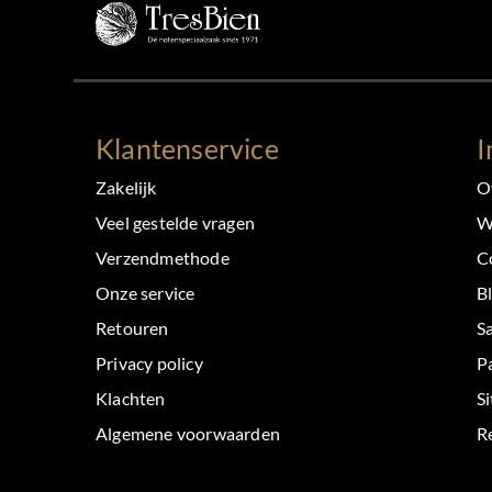
Klantenservice
I
Zakelijk
O
Veel gestelde vragen
W
Verzendmethode
C
Onze service
B
Retouren
S
Privacy policy
P
Klachten
S
Algemene voorwaarden
Re