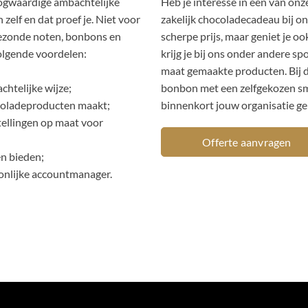
hoogwaardige ambachtelijke
Heb je interesse in één van on
 zelf en dat proef je. Niet voor
zakelijk chocoladecadeau bij on
gezonde noten, bonbons en
scherpe prijs, maar geniet je o
volgende voordelen:
krijg je bij ons onder andere s
maat gemaakte producten. Bij d
htelijke wijze;
bonbon met een zelfgekozen sma
ocoladeproducten maakt;
binnenkort jouw organisatie ge
stellingen op maat voor
Offerte aanvragen
n bieden;
soonlijke accountmanager.