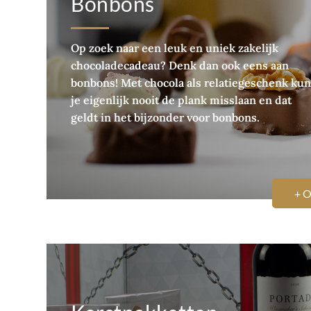
Bonbons
Op zoek naar een leuk en uniek zakelijk
chocoladecadeau? Denk dan ook eens aan
bonbons! Met chocola als relatiegeschenk kun
je eigenlijk nooit de plank misslaan en dat
geldt in het bijzonder voor bonbons.
+ 