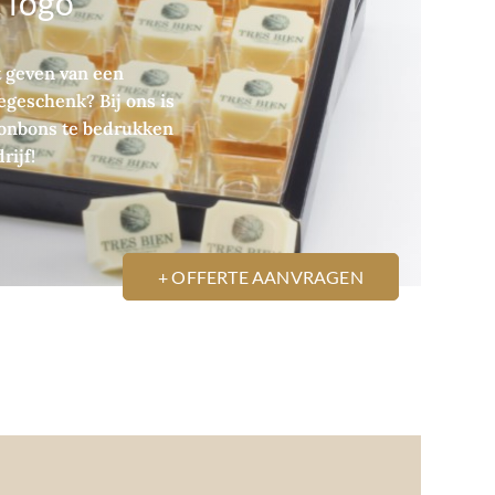
 logo
t geven van een
egeschenk? Bij ons is
bonbons te bedrukken
rijf!
+ OFFERTE AANVRAGEN