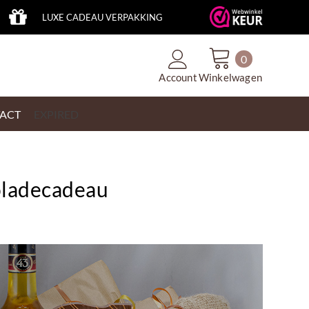
LUXE CADEAU VERPAKKING
0
Account
Winkelwagen
ACT
EXPIRED
oladecadeau