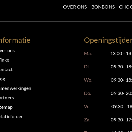
OVER ONS
BONBONS
CHO
nformatie
Openingstijde
ver ons
Ma.
13:00 - 18
inkel
Di.
09:30- 18
ontact
log
Wo.
09:30- 18
amenwerkingen
Do.
09:30- 20
artners
Vr.
09:30 - 1
itemap
latiefolder
Za.
09:30- 17