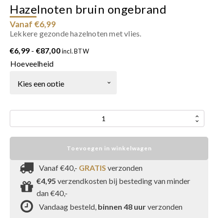
Hazelnoten bruin ongebrand
Vanaf €6,99
Lekkere gezonde hazelnoten met vlies.
Prijsklasse:
€
6,99
-
€
87,00
incl. BTW
€6,99
Hoeveelheid
tot
€87,00
Hazelnoten
bruin
ongebrand
Toevoegen in winkelwagen
aantal
Vanaf €40,-
GRATIS
verzonden
€4,95
verzendkosten bij besteding van minder
dan €40,-
Vandaag besteld,
binnen 48 uur
verzonden