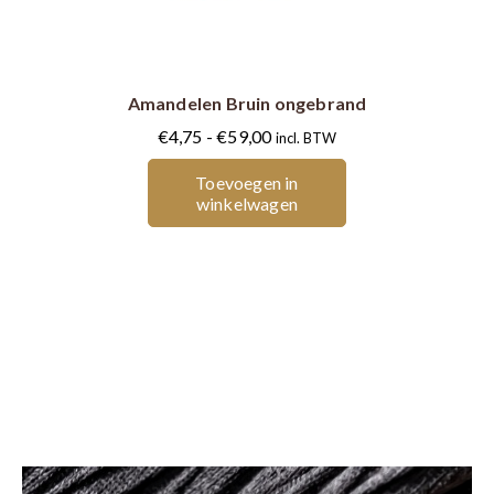
product
heeft
meerdere
Amandelen Bruin ongebrand
variaties.
Deze
Prijsklasse:
€
4,75
-
€
59,00
incl. BTW
optie
€4,75
Toevoegen in
kan
tot
winkelwagen
gekozen
€59,00
worden
op
de
productpagina