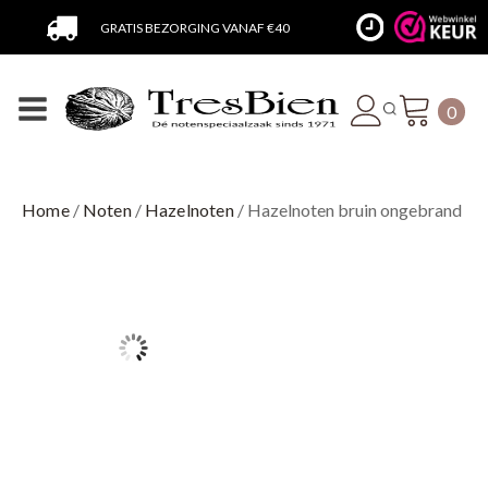
VANDAAG BESTELD BINNEN 48 UUR VERZONDEN
0
Home
/
Noten
/
Hazelnoten
/ Hazelnoten bruin ongebrand